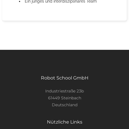
Ein junges und interdisziplinäres Team
Robot School GmbH
Industriestraße 23b
61449 Steinbach
Deutschland
Nützliche Links