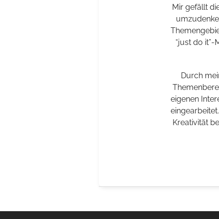
Mir gefällt d
umzudenken 
Themengebiet
“just do it”
Durch mei
Themenbereic
eigenen Inte
eingearbeitet
Kreativität 