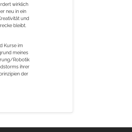
rdert wirklich
r neu in ein
eativität und
recke bleibt.
d Kurse im
fgrund meines
erung/Robotik
ndstorms ihrer
rinzipien der