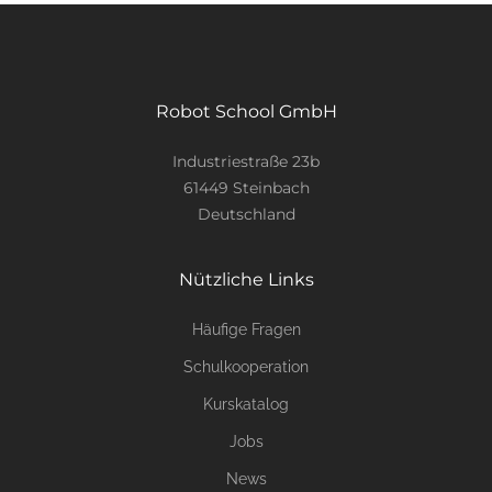
Robot School GmbH
Industriestraße 23b
61449 Steinbach
Deutschland
Nützliche Links
Häufige Fragen
Schulkooperation
Kurskatalog
Jobs
News