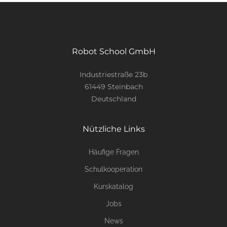
Robot School GmbH
Industriestraße 23b
61449 Steinbach
Deutschland
Nützliche Links
Häufige Fragen
Schulkooperation
Kurskatalog
Jobs
News